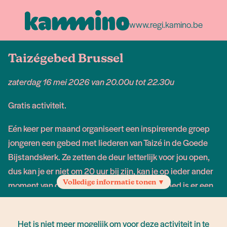
www.regi.kamino.be
Taizégebed Brussel
zaterdag 16 mei 2026 van 20.00u tot 22.30u
Gratis activiteit.
Eén keer per maand organiseert een inspirerende groep
jongeren een gebed met liederen van Taizé in de Goede
Bijstandskerk. Ze zetten de deur letterlijk voor jou open,
dus kan je er niet om 20 uur bij zijn, kan je op ieder ander
Volledige informatie tonen ▼
moment van de avond aansluiten. Na het gebed is er een
ontmoetingsmoment met warme of koude Taizé thee.
Verlang jij ook naar vrede? Kom met ons bidden.
Het is niet meer mogelijk om voor deze activiteit in te