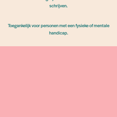
schrijven.
Locatie: O.L.V. van Goede Bijstandskerk
Kolenmarkt 91
1000 Brussel
Toegankelijk voor personen met een fysieke of mentale
handicap.
Verantwoordelijke: Ellen Keersmaekers ⋅
ellen.keersmaekers@kamino.be