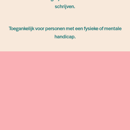
Verantwoordelijke: Lars Van Peer ⋅
schrijven.
lars.van.peer@kamino.be
Toegankelijk voor personen met een fysieke of mentale
handicap.