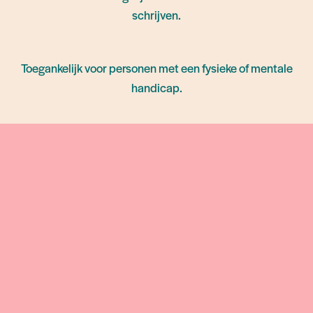
We ontmoeten elkaar op 23 mei 2026 van 16:00-20:00
schrijven.
aan het kapucijnenklooster van Meersel-Dreef (Dreef 38,
2328 Hoogstraten).
Toegankelijk voor personen met een fysieke of mentale
Locatie: kapucijnenklooster van Meersel-Dreef
handicap.
Verantwoordelijke: Elina Bouwens ⋅
elina.bouwens@kamino.be
Meer informatie:
sintfranciscus.com/inspirelli