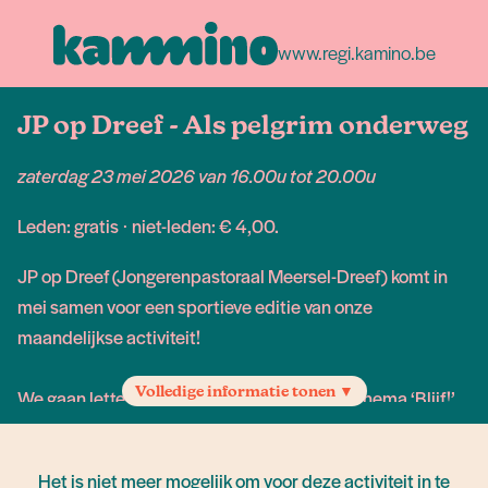
www.regi.kamino.be
JP op Dreef - Als pelgrim onderweg
zaterdag 23 mei 2026 van 16.00u tot 20.00u
Leden: gratis ⋅ niet-leden: € 4,00.
JP op Dreef (Jongerenpastoraal Meersel-Dreef) komt in
mei samen voor een sportieve editie van onze
maandelijkse activiteit!
Volledige informatie tonen ▼
We gaan letter en figuurlijk op stap met het thema ‘Blijf!’,
ontdekken samen wat geloof in ons leven kan betekenen,
en sluiten af met frietjes.
Het is niet meer mogelijk om voor deze activiteit in te